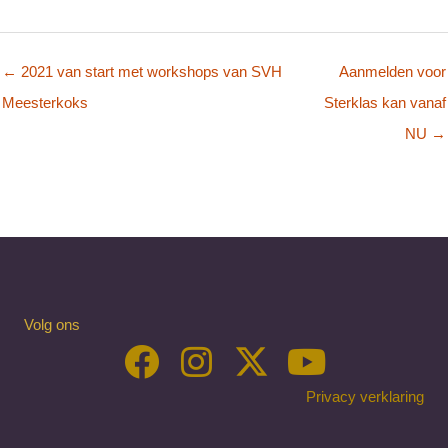
← 2021 van start met workshops van SVH
Aanmelden voor
Meesterkoks
Sterklas kan vanaf
NU →
Volg ons
Privacy verklaring