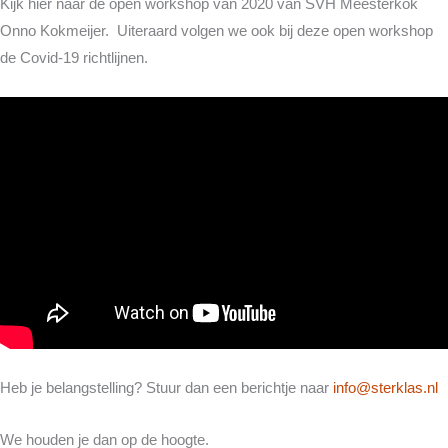
Kijk hier naar de open workshop van 2020 van SVH Meesterkok
Onno Kokmeijer. Uiteraard volgen we ook bij deze open workshop
de Covid-19 richtlijnen.
Heb je belangstelling? Stuur dan een berichtje naar
info@sterklas.nl
We houden je dan op de hoogte.