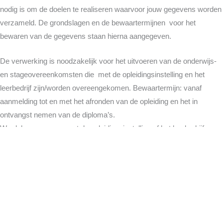
nodig is om de doelen te realiseren waarvoor jouw gegevens worden
verzameld. De grondslagen en de bewaartermijnen voor het
bewaren van de gegevens staan hierna aangegeven.
De verwerking is noodzakelijk voor het uitvoeren van de onderwijs-
en stageovereenkomsten die met de opleidingsinstelling en het
leerbedrijf zijn/worden overeengekomen. Bewaartermijn: vanaf
aanmelding tot en met het afronden van de opleiding en het in
ontvangst nemen van de diploma’s.
We delen gegevens met de opleidingsinstelling of het leerbedrijf
alleen wanneer dit noodzakelijk is voor het zo goed mogelijk
uitvoeren van de opleiding. Bewaartermijn: vanaf aanmelding tot en
met het afronden van de opleiding en het in ontvangst nemen van de
diploma’s.
Delen van persoonsgegevens met derden
De Stichting Sterklas deelt jouw persoonsgegevens met een