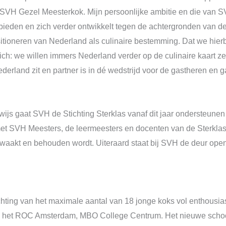
 SVH Gezel Meesterkok. Mijn persoonlijke ambitie en die van S
t bieden en zich verder ontwikkelt tegen de achtergronden van d
ositioneren van Nederland als culinaire bestemming. Dat we hi
ch: we willen immers Nederland verder op de culinaire kaart zet
derland zit en partner is in dé wedstrijd voor de gastheren en
wijs gaat SVH de Stichting Sterklas vanaf dit jaar ondersteu
 met SVH Meesters, de leermeesters en docenten van de Sterkla
ewaakt en behouden wordt. Uiteraard staat bij SVH de deur open
ting van het maximale aantal van 18 jonge koks vol enthousias
 het ROC Amsterdam, MBO College Centrum. Het nieuwe schoolj