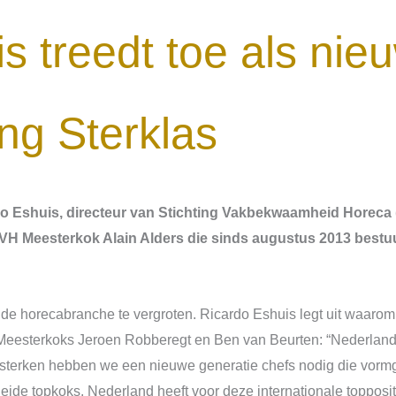
s treedt toe als nie
ing Sterklas
o Eshuis, directeur van Stichting Vakbekwaamheid Horeca (
SVH Meesterkok Alain Alders die sinds augustus 2013 bestuur
e horecabranche te vergroten. Ricardo Eshuis legt uit waarom 
 Meesterkoks Jeroen Robberegt en Ben van Beurten: “Nederland 
rsterken hebben we een nieuwe generatie chefs nodig die vormg
eide topkoks. Nederland heeft voor deze internationale topposi