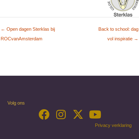
← Open dagen Sterklas bij
Back to school: dag
ROCvanAmsterdam
vol inspiratie →
Volg ons
Privacy verklaring