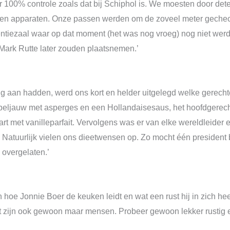
100% controle zoals dat bij Schiphol is. We moesten door dete
gen apparaten. Onze passen werden om de zoveel meter geche
ntiezaal waar op dat moment (het was nog vroeg) nog niet werd
Mark Rutte later zouden plaatsnemen.’
ding aan hadden, werd ons kort en helder uitgelegd welke gere
eljauw met asperges en een Hollandaisesaus, het hoofdgerecht
art met vanilleparfait. Vervolgens was er van elke wereldleide
 Natuurlijk vielen ons dieetwensen op. Zo mocht één president b
 overgelaten.’
en hoe Jonnie Boer de keuken leidt en wat een rust hij in zich he
at zijn ook gewoon maar mensen. Probeer gewoon lekker rustig e