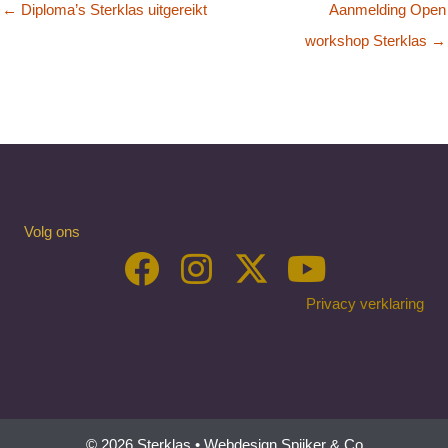
← Diploma’s Sterklas uitgereikt
Aanmelding Open
workshop Sterklas →
Volg ons
Privacy verklaring
© 2026 Sterklas •
Webdesign Spijker & Co