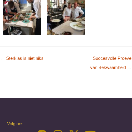
← Sterklas is niet niks
Succesvolle Proeve
van Bekwaamheid →
Volg ons