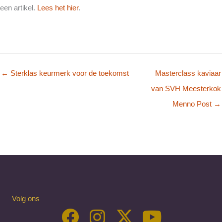
een artikel.
Lees het hier
.
← Sterklas keurmerk voor de toekomst
Masterclass kaviaar
van SVH Meesterkok
Menno Post →
Volg ons