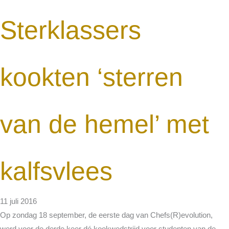
Sterklassers
kookten ‘sterren
van de hemel’ met
kalfsvlees
11 juli 2016
Op zondag 18 september, de eerste dag van Chefs(R)evolution,